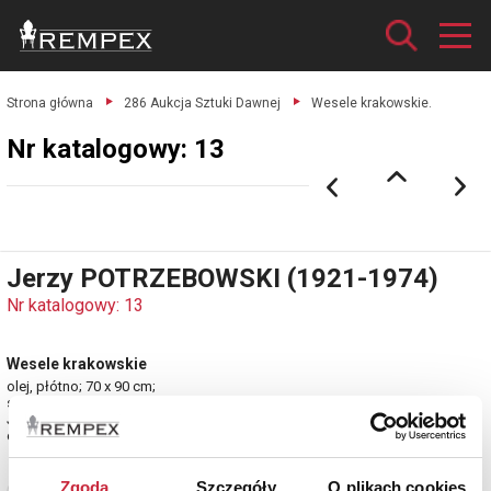
Strona główna
286 Aukcja Sztuki Dawnej
Wesele krakowskie.
Nr katalogowy: 13
Jerzy POTRZEBOWSKI (1921-1974)
Nr katalogowy: 13
Wesele krakowskie
olej, płótno; 70 x 90 cm;
sygn. p. d.:
Jerzy Potrzebowski
estymacja: 6 000 - 7 000 zł
Zgoda
Szczegóły
O plikach cookies