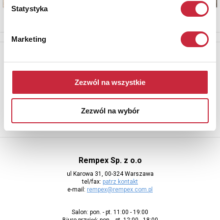
Statystyka
Marketing
Newsletter
Aby otrzymywać informacje o nowych aukcjach, prosimy podać
adres e-mail
Zezwól na wszystkie
Zezwól na wybór
Rempex Sp. z o.o
ul Karowa 31, 00-324 Warszawa
tel/fax:
patrz kontakt
e-mail:
rempex@rempex.com.pl
Salon: pon. - pt. 11:00 - 19:00