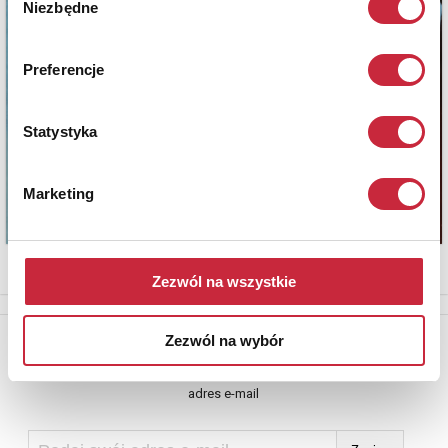
Niezbędne
zgody
Preferencje
Statystyka
Marketing
Zezwól na wszystkie
Newsletter
Zezwól na wybór
Aby otrzymywać informacje o nowych aukcjach, prosimy podać
adres e-mail