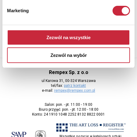
Newsletter
Marketing
Aby otrzymywać informacje o nowych aukcjach, prosimy podać
adres e-mail
Zezwól na wszystkie
Zezwól na wybór
Rempex Sp. z o.o
ul Karowa 31, 00-324 Warszawa
tel/fax:
patrz kontakt
e-mail:
rempex@rempex.com.pl
Salon: pon. - pt. 11:00 - 19:00
Biuro przyjęć: pon. - pt. 12:00 - 18:00
Konto: 24 1910 1048 2252 8132 8822 0001
Wszystkie pozycje w katalogach sztuki