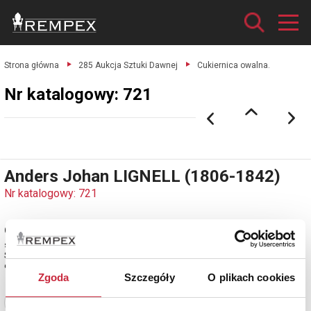
Strona główna
285 Aukcja Sztuki Dawnej
Cukiernica owalna.
Nr katalogowy: 721
Anders Johan LIGNELL (1806-1842)
Nr katalogowy: 721
Cukiernica owalna
srebro cechowane; waga 319 g.
Szwecja, Sundsvall, lata 30. XIX w.
estymacja: 3 600 - 4 300 zł
Zgoda
Szczegóły
O plikach cookies
Zobacz pełne informacje