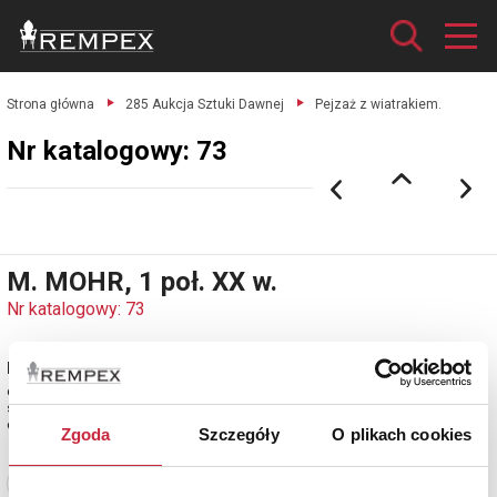
Strona główna
285 Aukcja Sztuki Dawnej
Pejzaż z wiatrakiem.
Nr katalogowy: 73
M. MOHR, 1 poł. XX w.
Nr katalogowy: 73
Pejzaż z wiatrakiem
olej, płótno; 14 x 35 cm,
sygn. l. d.: M.Mohr
estymacja: 2 200 - 2 600 zł
Zgoda
Szczegóły
O plikach cookies
Zobacz pełne informacje