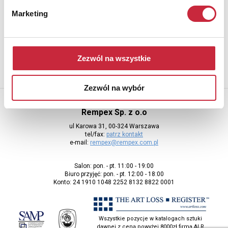
Newsletter
Marketing
Aby otrzymywać informacje o nowych aukcjach, prosimy podać
adres e-mail
Zezwól na wszystkie
Zezwól na wybór
Rempex Sp. z o.o
ul Karowa 31, 00-324 Warszawa
tel/fax:
patrz kontakt
e-mail:
rempex@rempex.com.pl
Salon: pon. - pt. 11:00 - 19:00
Biuro przyjęć: pon. - pt. 12:00 - 18:00
Konto: 24 1910 1048 2252 8132 8822 0001
Wszystkie pozycje w katalogach sztuki
dawnej z ceną powyżej 8000zł firma ALR