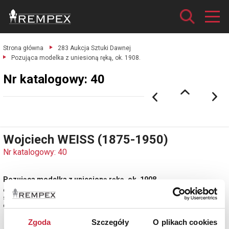
Strona główna
283 Aukcja Sztuki Dawnej
Pozująca modelka z uniesioną ręką, ok. 1908.
Nr katalogowy: 40
Wojciech WEISS (1875-1950)
Nr katalogowy: 40
Pozująca modelka z uniesioną ręką, ok. 1908
ołówek, papier; 22,5 x 31,5 cm;
sygn. p d.: WW (ołówkiem)
estymacja: 2 700 - 3 600 zł
Zgoda
Szczegóły
O plikach cookies