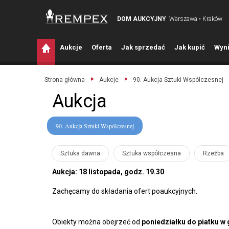
DOM AUKCYJNY
Warszawa • Kraków
A
ukcje
O
ferta
J
ak sprzedać
J
ak kupić
W
yni
Strona główna
Aukcje
90. Aukcja Sztuki Wspólczesnej
Aukcja
90. Aukcja Sztuki Wspólczesnej
Sztuka dawna
Sztuka współczesna
Rzeźba
Aukcja: 18 listopada, godz. 19.30
Zachęcamy do składania ofert poaukcyjnych.
Obiekty można obejrzeć od
poniedziałku do piatku w