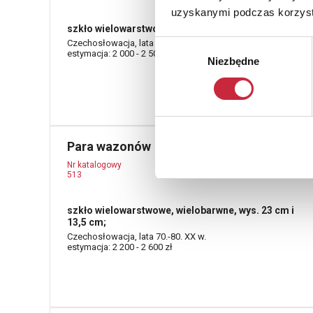
uzyskanymi podczas korzysta
szkło wielowarstwowe, wielobarwne; wys. 26,5 cm;
Czechosłowacja, lata 70.-80. XX w.
Wybór
estymacja: 2 000 - 2 500 zł
Niezbędne
zgody
Para wazonów
Nr katalogowy
513
szkło wielowarstwowe, wielobarwne, wys. 23 cm i
13,5 cm;
Czechosłowacja, lata 70.-80. XX w.
estymacja: 2 200 - 2 600 zł