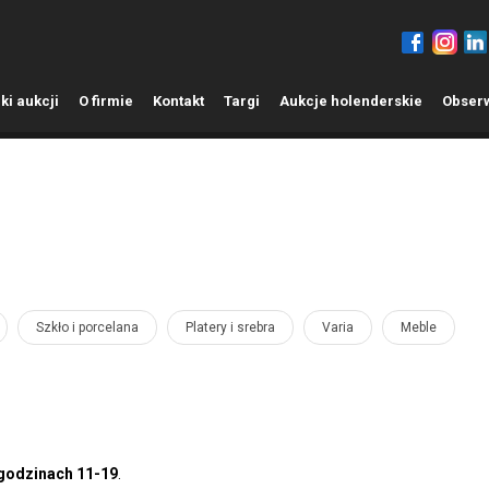
ki aukcji
O
firmie
K
ontakt
T
argi
A
ukcje holenderskie
O
bser
Szkło i porcelana
Platery i srebra
Varia
Meble
 godzinach 11-19
.