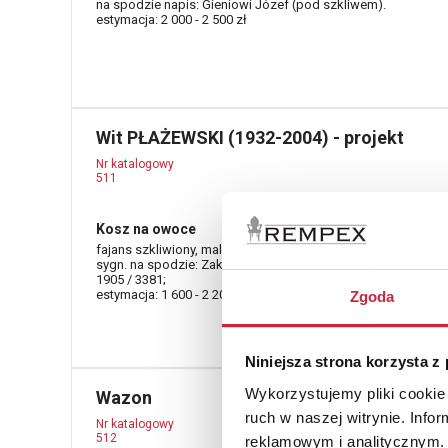
na spodzie napis: Gieniowi Józef (pod szkliwem).
estymacja: 2 000 - 2 500 zł
Wit PŁAŻEWSKI (1932-2004) - projekt
Nr katalogowy
511
Kosz na owoce
fajans szkliwiony, malowany,16 x 24 x 33 cm;
sygn. na spodzie: Zakłady Fajansu / Włocławek / Rewolucji
1905 / 3381;
estymacja: 1 600 - 2 200 zł
Zgoda
Niniejsza strona korzysta z
Wykorzystujemy pliki cookie 
Wazon
ruch w naszej witrynie. Inf
Nr katalogowy
512
reklamowym i analitycznym. 