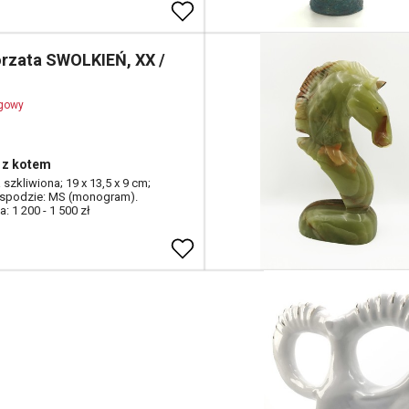
rzata SWOLKIEŃ, XX /
ogowy
 z kotem
szkliwiona; 19 x 13,5 x 9 cm;
 spodzie: MS (monogram).
: 1 200 - 1 500 zł