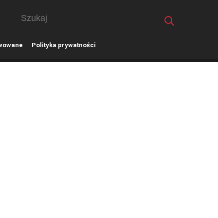
wowane
P
olityka prywatności