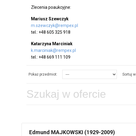
Zlecenia poaukcyjne:
Mariusz Szewczyk
m.szewczyk@rempex.pl
tel.: +48 605 325 918
Katarzyna Marciniak
k.marciniak@rempex.pl
tel.: +48 669 111 109
Pokaż przedmiot:
Sortuj w
Edmund MAJKOWSKI (1929-2009)