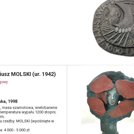
iusz MOLSKI (ur. 1942)
ogowy
ka, 1998
a, masa szamotowa, wielobarwne
 temperatura wypału 1200 stopni;
cm;
tłu rzeźby: MOLSKI (wyciśnięte w
: 4 000 - 5 000 zł