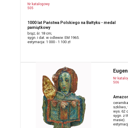
Nr katalogowy
505
1000 lat Państwa Polskiego na Bałtyku - medal
pamiątkowy
brąz; śr. 18 cm;
sygn. i dat. w odlewie: EM 1965.
estymacja: 1 000 - 1 100 zł
Eugen
Nr katal
506
Amazon
ceramik
szkliwo,
wys. 62 
sygn. z 
masie).
estymacja