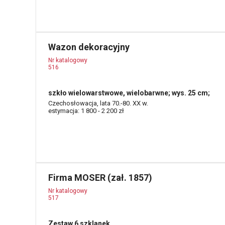
Wazon dekoracyjny
Nr katalogowy
516
szkło wielowarstwowe, wielobarwne; wys. 25 cm;
Czechosłowacja, lata 70.-80. XX w.
estymacja: 1 800 - 2 200 zł
Firma MOSER (zał. 1857)
Nr katalogowy
517
Zestaw 6 szklanek