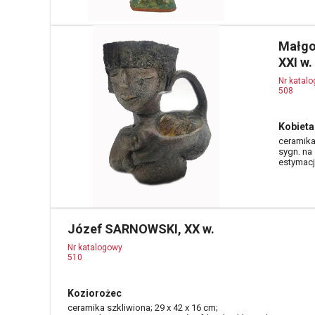
Małgo
XXI w.
Nr katal
508
Kobieta
ceramika 
sygn. na
estymacja
Józef SARNOWSKI, XX w.
Nr katalogowy
510
Koziorożec
ceramika szkliwiona; 29 x 42 x 16 cm;