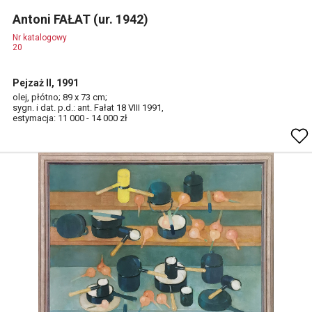
Antoni FAŁAT (ur. 1942)
Nr katalogowy
20
Pejzaż II, 1991
olej, płótno; 89 x 73 cm;
sygn. i dat. p.d.: ant. Fałat 18 VIII 1991,
estymacja: 11 000 - 14 000 zł