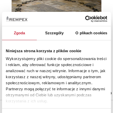
Zgoda
Szczegóły
O plikach cookies
Dorota NIEZNALSKA (ur. 1973)
Niniejsza strona korzysta z plików cookie
Nr katalogowy
13
Wykorzystujemy pliki cookie do spersonalizowania treści
i reklam, aby oferować funkcje społecznościowe i
analizować ruch w naszej witrynie. Informacje o tym, jak
Wieniec mistyczny, 2007/2008
brąz, metoda na wosk tracony; 300 cm; unikat;
korzystasz z naszej witryny, udostępniamy partnerom
Projekt zainspirowany został różańcem, sznurem modlitewnym,
społecznościowym, reklamowym i analitycznym.
służącemu kultowi religijnemu. Przedmiot ten używany
estymacja: 65 000 - 85 000 zł
Partnerzy mogą połączyć te informacje z innymi danymi
otrzymanymi od Ciebie lub uzyskanymi podczas
korzystania z ich usług.