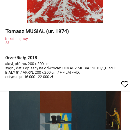
Tomasz MUSIAŁ (ur. 1974)
Nr katalogowy
23
Orzeł Biały, 2018
akryl, płótno; 200 x 200 cm;
sygn., dat. i opisany na odwrocie: TOMASZ MUSIAŁ 2018 / „ORZEŁ
BIAŁY 8” / AKRYL 200 x 200 cm / + FILM FHD;
estymacja: 16 000 - 22 000 zł