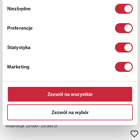
Wybór
Niezbędne
zgody
Preferencje
Statystyka
Marketing
Anna BUCZKOWSKA (ur. 1943)
Nr katalogowy
14
Zezwól na wszystkie
Zadeptana ziemia - i co dalej...?, 2001
technika własna, bawełniana barwiona, płótno, folia; 295 x 190 cm;
Zezwól na wybór
sygn. i opisana na wszywce: Aut: ANNA BUCZKOWSKA / Tyt:
TRAMPLET EARTH / - WHAT
estymacja: 20 000 - 25 000 zł