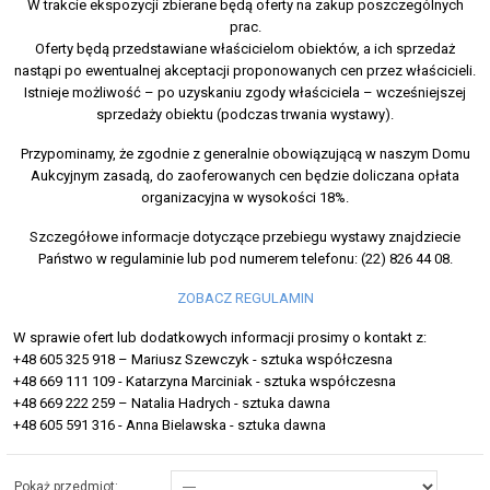
W trakcie ekspozycji zbierane będą oferty na zakup poszczególnych
prac.
Oferty będą przedstawiane właścicielom obiektów, a ich sprzedaż
nastąpi po ewentualnej akceptacji proponowanych cen przez właścicieli.
Istnieje możliwość – po uzyskaniu zgody właściciela – wcześniejszej
sprzedaży obiektu (podczas trwania wystawy).
Przypominamy, że zgodnie z generalnie obowiązującą w naszym Domu
Aukcyjnym zasadą, do zaoferowanych cen będzie doliczana opłata
organizacyjna w wysokości 18%.
Szczegółowe informacje dotyczące przebiegu wystawy znajdziecie
Państwo w regulaminie lub pod numerem telefonu: (22) 826 44 08.
ZOBACZ REGULAMIN
W sprawie ofert lub dodatkowych informacji prosimy o kontakt z:
+48 605 325 918 – Mariusz Szewczyk - sztuka współczesna
+48 669 111 109 - Katarzyna Marciniak - sztuka współczesna
+48 669 222 259 – Natalia Hadrych - sztuka dawna
+48 605 591 316 - Anna Bielawska - sztuka dawna
Pokaż przedmiot: