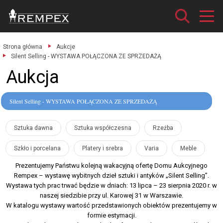
Strona główna
Aukcje
Silent Selling - WYSTAWA POŁĄCZONA ZE SPRZEDAŻĄ
Aukcja
Silent Selling - WYSTAWA POŁĄCZONA ZE SPRZEDAŻĄ
Sztuka dawna
Sztuka współczesna
Rzeźba
Szkło i porcelana
Platery i srebra
Varia
Meble
Prezentujemy Państwu kolejną wakacyjną ofertę Domu Aukcyjnego
Rempex – wystawę wybitnych dzieł sztuki i antyków „Silent Selling”.
Wystawa tych prac trwać będzie w dniach: 13 lipca – 23 sierpnia 2020 r. w
naszej siedzibie przy ul. Karowej 31 w Warszawie.
W katalogu wystawy wartość przedstawionych obiektów prezentujemy w
formie estymacji.