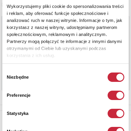
Zobacz pełne informacje
Wykorzystujemy pliki cookie do spersonalizowania treści
i reklam, aby oferować funkcje społecznościowe i
analizować ruch w naszej witrynie. Informacje o tym, jak
korzystasz z naszej witryny, udostępniamy partnerom
społecznościowym, reklamowym i analitycznym.
Partnerzy mogą połączyć te informacje z innymi danymi
otrzymanymi od Ciebie lub uzyskanymi podczas
korzystania z ich usług.
Wybór
Niezbędne
zgody
Preferencje
Statystyka
Newsletter
Aby otrzymywać informacje o nowych aukcjach, prosimy podać