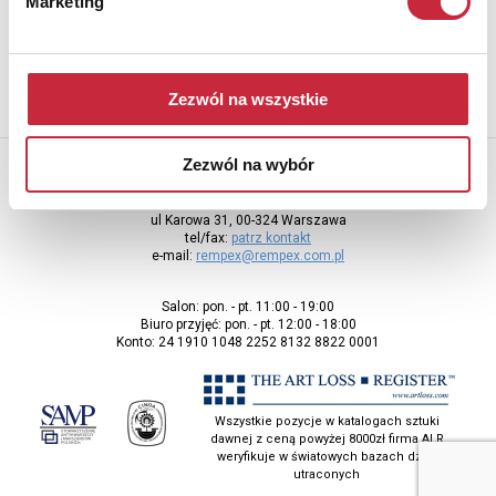
Marketing
adres e-mail
Zezwól na wszystkie
Zezwól na wybór
Rempex Sp. z o.o
ul Karowa 31, 00-324 Warszawa
tel/fax:
patrz kontakt
e-mail:
rempex@rempex.com.pl
Salon: pon. - pt. 11:00 - 19:00
Biuro przyjęć: pon. - pt. 12:00 - 18:00
Konto: 24 1910 1048 2252 8132 8822 0001
Wszystkie pozycje w katalogach sztuki
dawnej z ceną powyżej 8000zł firma ALR
weryfikuje w światowych bazach dzieł
utraconych