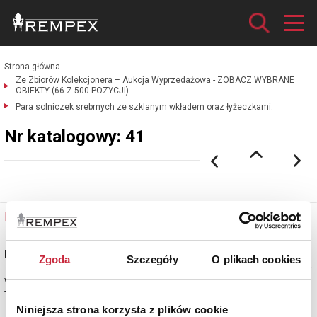
Strona główna
Ze Zbiorów Kolekcjonera – Aukcja Wyprzedażowa - ZOBACZ WYBRANE
OBIEKTY (66 Z 500 POZYCJI)
Para solniczek srebrnych ze szklanym wkładem oraz łyżeczkami.
Nr katalogowy: 41
Nr katalogowy: 41
Para solniczek srebrnych ze szklanym wkładem oraz łyżeczkami
Zgoda
Szczegóły
O plikach cookies
- solniczki: srebro niecechowane (w środku złocone), szkło przezroczyste;
wys. z wkładem 3,5 cm;
- łyżeczki: srebro cechowane; dług. 7 cm;
Niniejsza strona korzysta z plików cookie