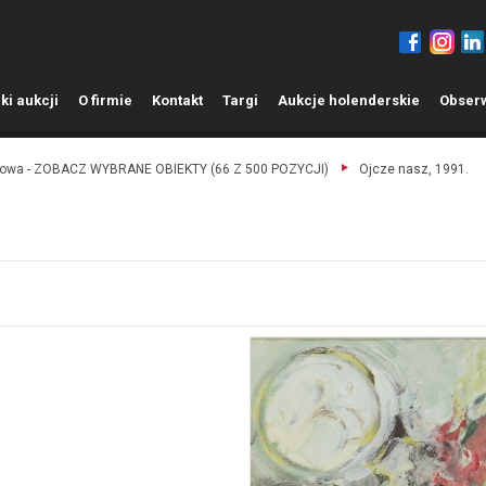
ki aukcji
O
firmie
K
ontakt
T
argi
A
ukcje holenderskie
O
bser
ażowa - ZOBACZ WYBRANE OBIEKTY (66 Z 500 POZYCJI)
Ojcze nasz, 1991.