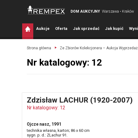
DOM AUKCYJNY
Warszawa • Kraków
A
ukcje
O
ferta
J
ak sprzedać
J
ak kupić
W
yni
Strona główna
Ze Zbiorów Kolekcjonera – Aukcja Wyprzed
Nr katalogowy: 12
Zdzisław LACHUR (1920-2007)
Nr katalogowy: 12
Ojcze nasz, 1991
technika własna, karton; 86 x 60 cm
sygn. p. d.: ZLachur 91.