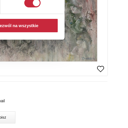
ezwól na wszystkie
ail