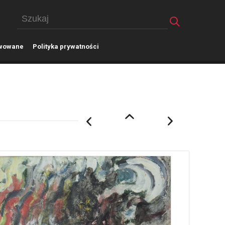
wowane
P
olityka prywatności