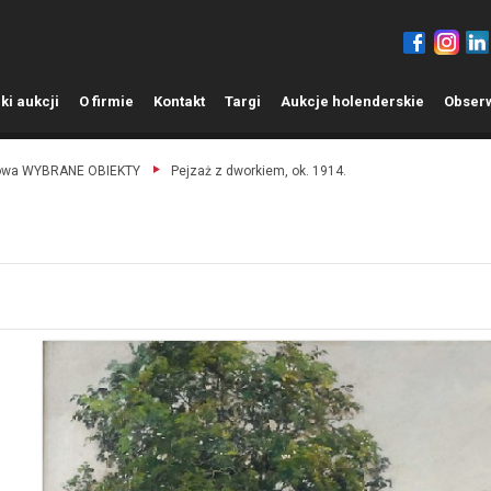
ki aukcji
O
firmie
K
ontakt
T
argi
A
ukcje holenderskie
O
bser
ażowa WYBRANE OBIEKTY
Pejzaż z dworkiem, ok. 1914.