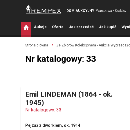
DOM AUKCYJNY
Warszawa • Kraków
A
ukcje
O
ferta
J
ak sprzedać
J
ak kupić
W
yni
Strona główna
Ze Zbiorów Kolekcjonera - Aukcja Wyprzed
Nr katalogowy: 33
Emil LINDEMAN (1864 - ok.
1945)
Nr katalogowy: 33
Pejzaż z dworkiem, ok. 1914