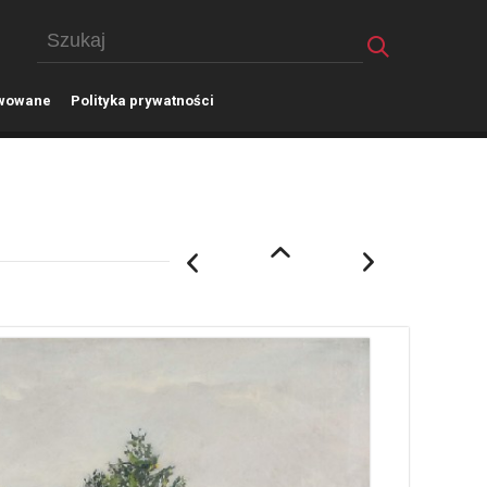
wowane
P
olityka prywatności