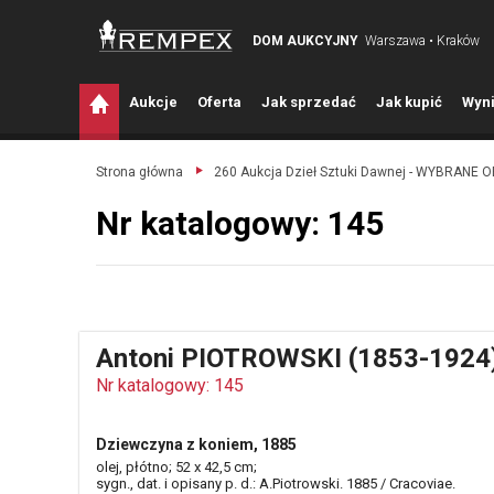
DOM AUKCYJNY
Warszawa • Kraków
A
ukcje
O
ferta
J
ak sprzedać
J
ak kupić
W
yni
Strona główna
260 Aukcja Dzieł Sztuki Dawnej - WYBRANE 
Nr katalogowy: 145
Antoni PIOTROWSKI (1853-1924
Nr katalogowy: 145
Dziewczyna z koniem, 1885
olej, płótno; 52 x 42,5 cm;
sygn., dat. i opisany p. d.: A.Piotrowski. 1885 / Cracoviae.