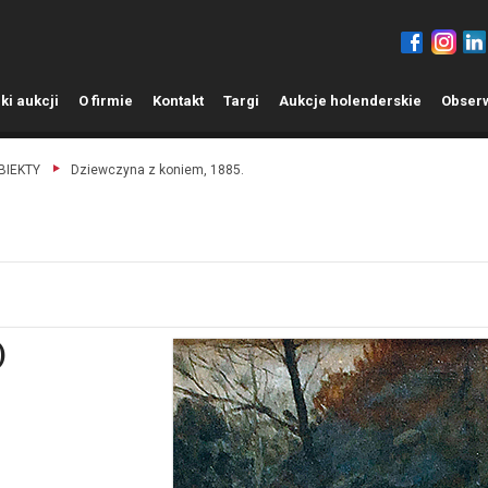
ki aukcji
O
firmie
K
ontakt
T
argi
A
ukcje holenderskie
O
bser
OBIEKTY
Dziewczyna z koniem, 1885.
)