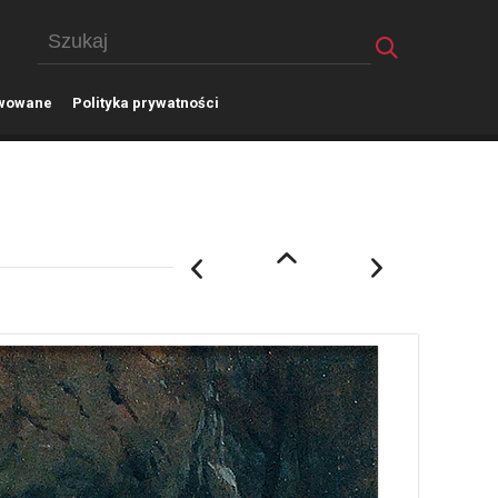
wowane
P
olityka prywatności