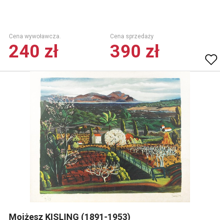
Cena wywoławcza.
Cena sprzedaży
240 zł
390 zł
Mojżesz KISLING (1891-1953)