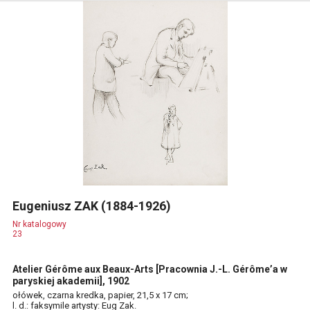
Eugeniusz ZAK (1884-1926)
Nr katalogowy
23
Atelier Gérôme aux Beaux-Arts [Pracownia J.-L. Gérôme’a w
paryskiej akademii], 1902
ołówek, czarna kredka, papier, 21,5 x 17 cm;
l. d.: faksymile artysty: Eug Zak.