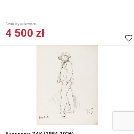
Cena wywoławcza.
4 500 zł
Eugeniusz ZAK (1884-1926)