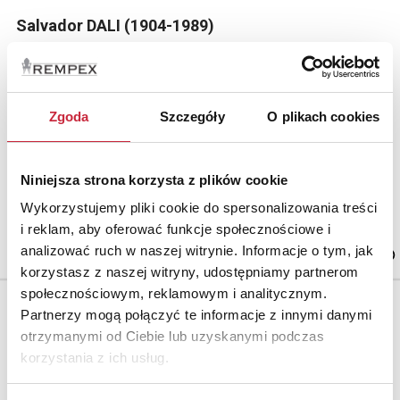
Salvador DALI (1904-1989)
Nr katalogowy
11
Jean de La Fontaine
Zgoda
Szczegóły
O plikach cookies
litografia, papier; 59 x 41 cm (wymiar odbitki),
64 x 45 cm (wymiar arkusza w świetle oprawy);
Niniejsza strona korzysta z plików cookie
Wykorzystujemy pliki cookie do spersonalizowania treści
Cena wywoławcza.
i reklam, aby oferować funkcje społecznościowe i
3 200 zł
analizować ruch w naszej witrynie. Informacje o tym, jak
korzystasz z naszej witryny, udostępniamy partnerom
społecznościowym, reklamowym i analitycznym.
Partnerzy mogą połączyć te informacje z innymi danymi
otrzymanymi od Ciebie lub uzyskanymi podczas
korzystania z ich usług.