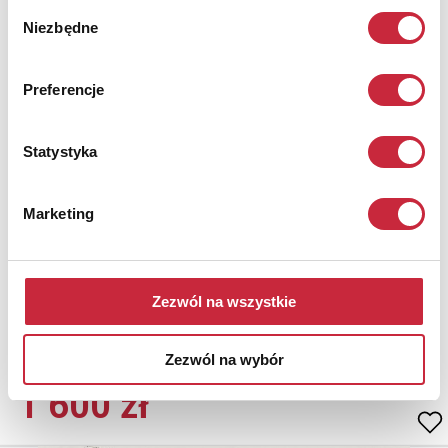
Wybór
Niezbędne
zgody
Preferencje
Statystyka
Jan WOJNARSKI (1879-1937)
Nr katalogowy
12
Marketing
Starzec
akwaforta, akwatinta, papier; 30,4 x 23,3 cm (wymiar odbitki);
31,6 x 24,2 cm (wymiar arkusza w świetle oprawy);
Zezwól na wszystkie
Zezwól na wybór
Cena wywoławcza.
1 600 zł