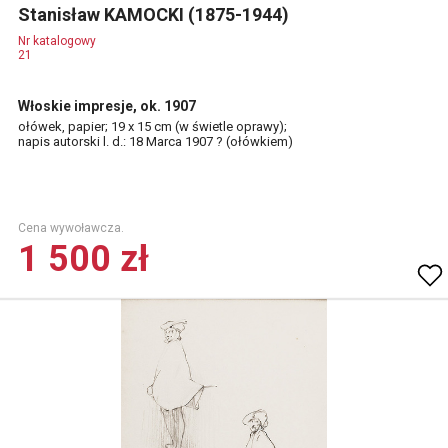
Stanisław KAMOCKI (1875-1944)
Nr katalogowy
21
Włoskie impresje, ok. 1907
ołówek, papier; 19 x 15 cm (w świetle oprawy);
napis autorski l. d.: 18 Marca 1907 ? (ołówkiem)
Cena wywoławcza.
1 500 zł