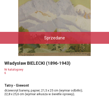
Sprzedane
Władysław BIELECKI (1896-1943)
Nr katalogowy
6
Tatry - Giewont
drzeworyt barwny, papier; 21,5 x 25 cm (wymiar odbitki);
22,8 x 25,6 cm (wymiar arkusza w świetle oprawy);