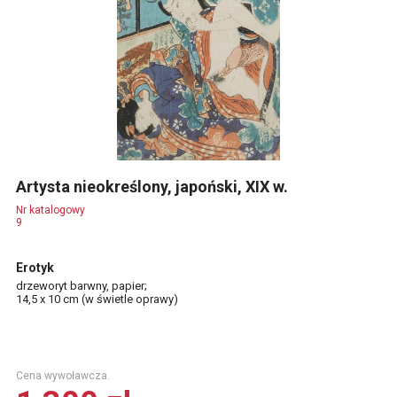
Artysta nieokreślony, japoński, XIX w.
Nr katalogowy
9
Erotyk
drzeworyt barwny, papier;
14,5 x 10 cm (w świetle oprawy)
Cena wywoławcza.