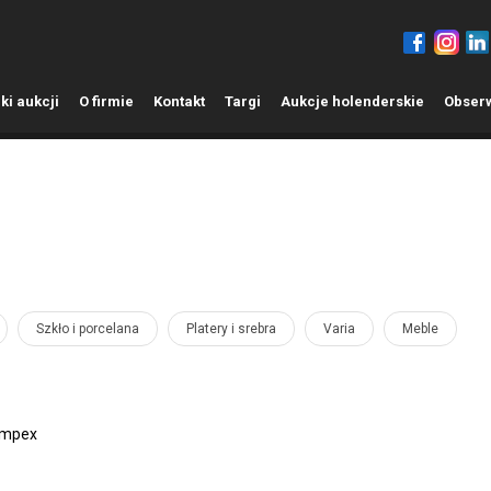
ki aukcji
O
firmie
K
ontakt
T
argi
A
ukcje holenderskie
O
bser
Szkło i porcelana
Platery i srebra
Varia
Meble
empex