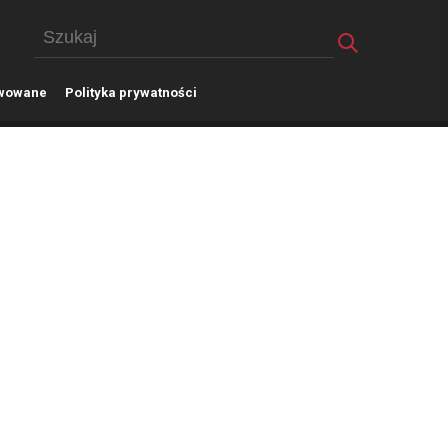
wowane
P
olityka prywatności