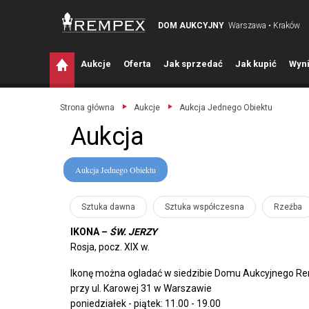
DOM AUKCYJNY
Warszawa • Kraków
A
ukcje
O
ferta
J
ak sprzedać
J
ak kupić
W
yni
Strona główna
Aukcje
Aukcja Jednego Obiektu
Aukcja
Aukcja Jednego Obiektu
Sztuka dawna
Sztuka współczesna
Rzeźba
IKONA –
ŚW. JERZY
Rosja, pocz. XIX w.
Ikonę można ogladać w siedzibie Domu Aukcyjnego R
przy ul. Karowej 31 w Warszawie
poniedziałek - piątek: 11.00 - 19.00