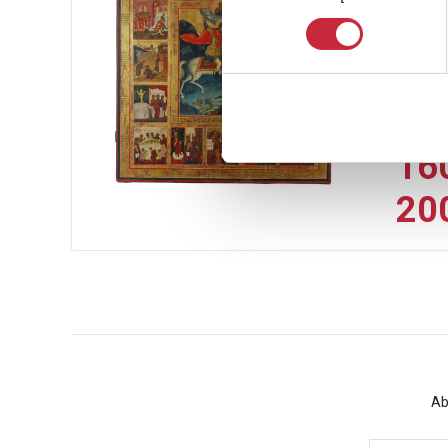
1
Ikona -
Rosja, po
Estymac
160
200
Ab