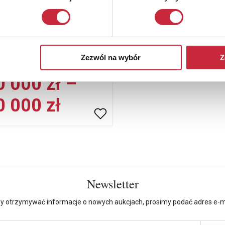
 Św. Jerzy
cz. XIX w.
Zezwól na wybór
Z
ja
 000 zł –
 000 zł
Newsletter
y otrzymywać informacje o nowych aukcjach, prosimy podać adres e-m