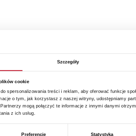
a
Szczegóły
g:
Wyników na stronę:
Oferta w mieście:
 plików cookie
do spersonalizowania treści i reklam, aby oferować funkcje sp
ormacje o tym, jak korzystasz z naszej witryny, udostępniamy p
Partnerzy mogą połączyć te informacje z innymi danymi otrzym
nia z ich usług.
ogowy
Preferencje
Statystyka