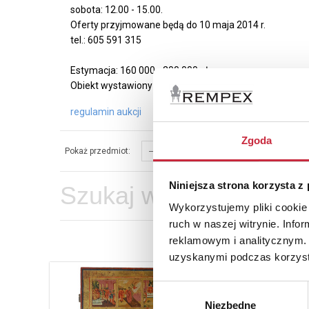
sobota: 12.00 - 15.00.
Oferty przyjmowane będą do 10 maja 2014 r.
tel.: 605 591 315
Estymacja: 160 000 - 200 000 zł
Obiekt wystawiony do licytacji według systemu Vickrey
regulamin aukcji
Zgoda
Pokaż przedmiot:
Sortuj w
Niniejsza strona korzysta z
Wykorzystujemy pliki cookie 
ruch w naszej witrynie. Inf
reklamowym i analitycznym. 
uzyskanymi podczas korzysta
Wybór
Nr katal
Niezbędne
zgody