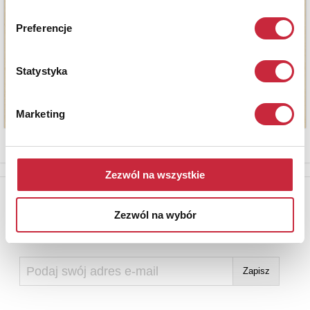
Preferencje
Statystyka
Marketing
Zezwól na wszystkie
Newsletter
Zezwól na wybór
Aby otrzymywać informacje o nowych aukcjach, prosimy podać
adres e-mail