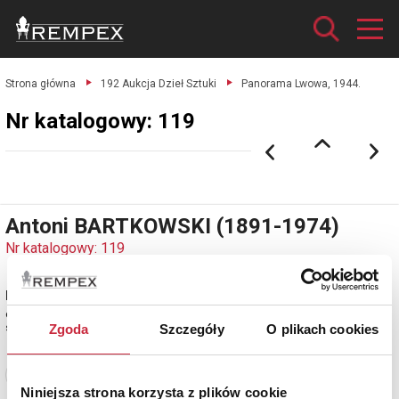
Strona główna
192 Aukcja Dzieł Sztuki
Panorama Lwowa, 1944.
Nr katalogowy: 119
Antoni BARTKOWSKI (1891-1974)
Nr katalogowy: 119
Panorama Lwowa, 1944
olej, płótno; 47 x 69 cm;
sygn. p. d.: A. Bartkowski / 944.
Zgoda
Szczegóły
O plikach cookies
Zobacz pełne informacje
Niniejsza strona korzysta z plików cookie