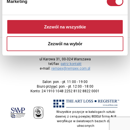
Marketing
adres e-mail
Zezwól na wszystkie
Zezwól na wybór
Rempex Sp. z o.o
ul Karowa 31, 00-324 Warszawa
tel/fax:
patrz kontakt
e-mail:
rempex@rempex.com.pl
Salon: pon. - pt. 11:00 - 19:00
Biuro przyjęć: pon. - pt. 12:00 - 18:00
Konto: 24 1910 1048 2252 8132 8822 0001
Wszystkie pozycje w katalogach sztuki
dawnej z ceną powyżej 8000zł firma ALR
weryfikuje w światowych bazach dzieł
utraconych