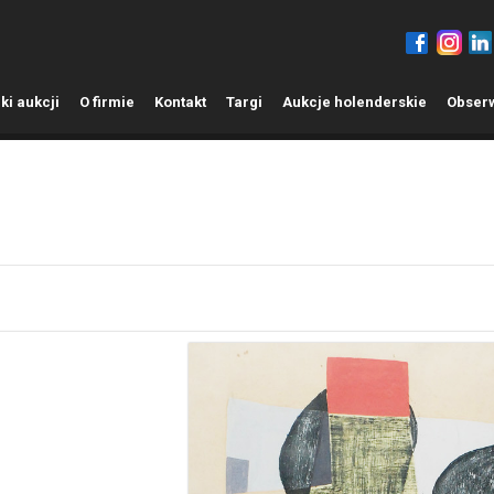
ki aukcji
O
firmie
K
ontakt
T
argi
A
ukcje holenderskie
O
bser