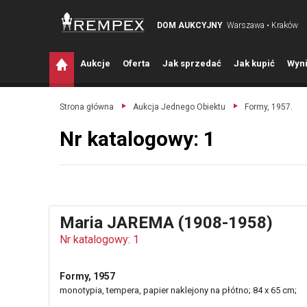
DOM AUKCYJNY
Warszawa • Kraków
A
ukcje
O
ferta
J
ak sprzedać
J
ak kupić
W
yni
Strona główna
Aukcja Jednego Obiektu
Formy, 1957.
Nr katalogowy: 1
Maria JAREMA (1908-1958)
Nr katalogowy: 1
Formy, 1957
monotypia, tempera, papier naklejony na płótno; 84 x 65 cm;