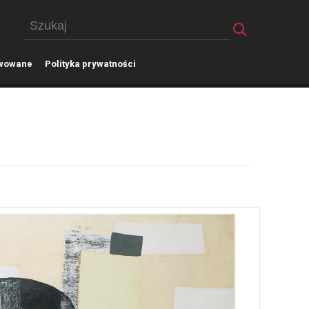
wowane
P
olityka prywatności