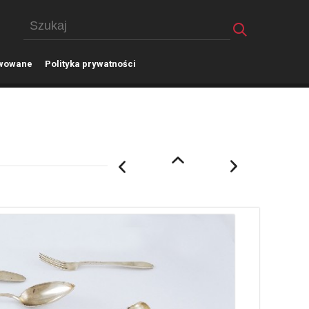
wowane
P
olityka prywatności