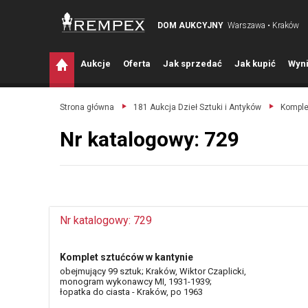
DOM AUKCYJNY
Warszawa • Kraków
A
ukcje
O
ferta
J
ak sprzedać
J
ak kupić
W
yni
Strona główna
181 Aukcja Dzieł Sztuki i Antyków
Komple
Nr katalogowy: 729
Nr katalogowy: 729
Komplet sztućców w kantynie
obejmujący 99 sztuk; Kraków, Wiktor Czaplicki,
monogram wykonawcy MI, 1931-1939;
łopatka do ciasta - Kraków, po 1963