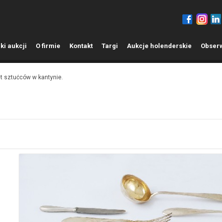
ki aukcji
O
firmie
K
ontakt
T
argi
A
ukcje holenderskie
O
bser
t sztućców w kantynie.