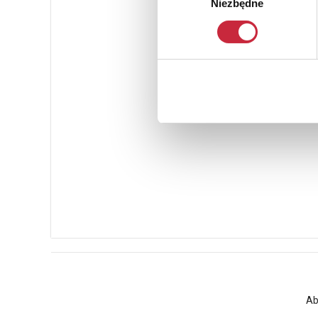
Niezbędne
zgody
Ab