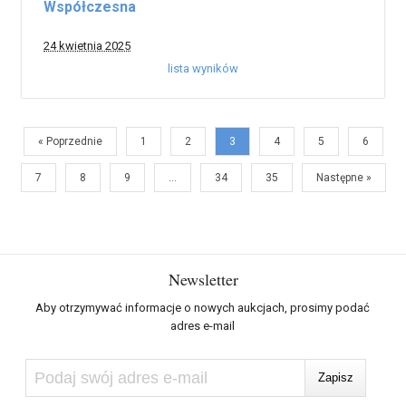
Współczesna
24 kwietnia 2025
lista wyników
« Poprzednie
1
2
3
4
5
6
7
8
9
…
34
35
Następne »
Newsletter
Aby otrzymywać informacje o nowych aukcjach, prosimy podać
adres e-mail