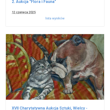
2. Aukcja "Flora i Fauna"
12 czerwca 2025
lista wyników
XVII Charytatywna Aukcja Sztuki, Wielcy -