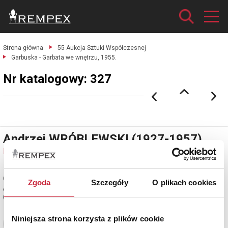
Strona główna
55 Aukcja Sztuki Współczesnej
Garbuska - Garbata we wnętrzu, 1955.
Nr katalogowy: 327
Andrzej WRÓBLEWSKI (1927-1957)
Nr katalogowy: 327
Garbuska - Garbata we wnętrzu, 1955
Zgoda
Szczegóły
O plikach cookies
olej, płótno, 138 x 100 cm; na odwrocie: Karmiąca przy balkonie, 1954
(Karmiąca)
Niniejsza strona korzysta z plików cookie
Zobacz pełne informacje