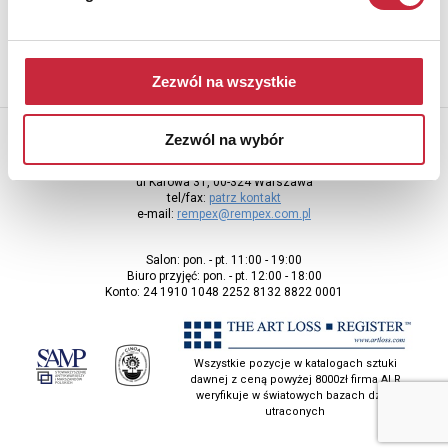
Zezwól na wszystkie
Zezwól na wybór
Rempex Sp. z o.o
ul Karowa 31, 00-324 Warszawa
tel/fax:
patrz kontakt
e-mail:
rempex@rempex.com.pl
Salon: pon. - pt. 11:00 - 19:00
Biuro przyjęć: pon. - pt. 12:00 - 18:00
Konto: 24 1910 1048 2252 8132 8822 0001
Wszystkie pozycje w katalogach sztuki
dawnej z ceną powyżej 8000zł firma ALR
weryfikuje w światowych bazach dzieł
utraconych