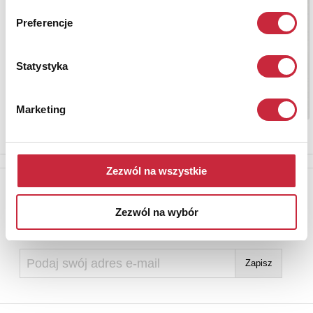
Preferencje
Statystyka
Marketing
Zezwól na wszystkie
Newsletter
Aby otrzymywać informacje o nowych aukcjach, prosimy podać
Zezwól na wybór
adres e-mail