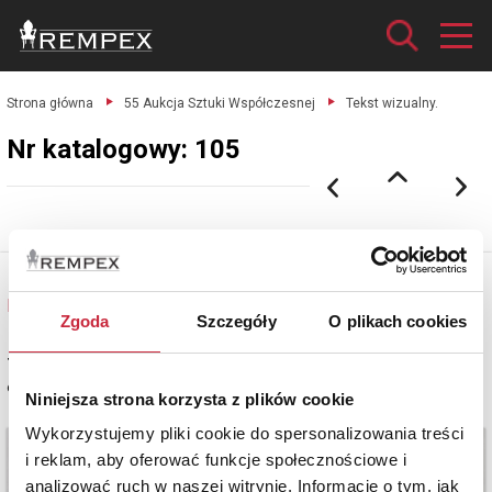
Strona główna
55 Aukcja Sztuki Współczesnej
Tekst wizualny.
Nr katalogowy: 105
Henryk STAŻEWSKI (1894-1988)
Nr katalogowy: 105
Zgoda
Szczegóły
O plikach cookies
Tekst wizualny
długopis, ołówek, kredki, papier, 8,7 x 17,2 cm (w świetle oprawy)
Niniejsza strona korzysta z plików cookie
Wykorzystujemy pliki cookie do spersonalizowania treści
i reklam, aby oferować funkcje społecznościowe i
analizować ruch w naszej witrynie. Informacje o tym, jak