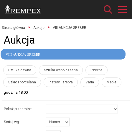
Strona główna
Aukcje
VIII AUKCJA SREBER
Aukcja
VIII AUKCJA SREBER
Sztuka dawna
Sztuka współczesna
Rzeźba
Szkło i porcelana
Platery i srebra
Varia
Meble
godzina 18:00
Pokaż przedmiot:
Sortuj wg: