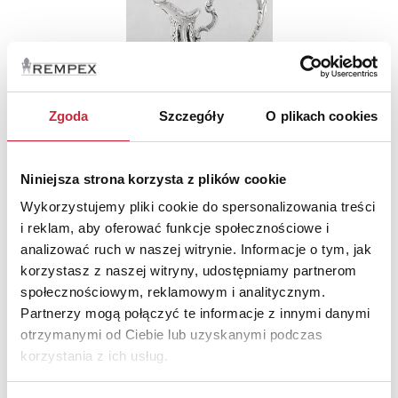
Zgoda
Szczegóły
O plikach cookies
Niniejsza strona korzysta z plików cookie
Wykorzystujemy pliki cookie do spersonalizowania treści
i reklam, aby oferować funkcje społecznościowe i
analizować ruch w naszej witrynie. Informacje o tym, jak
Nr katalogowy
12
korzystasz z naszej witryny, udostępniamy partnerom
społecznościowym, reklamowym i analitycznym.
Dzban do wina
Partnerzy mogą połączyć te informacje z innymi danymi
otrzymanymi od Ciebie lub uzyskanymi podczas
korzystania z ich usług.
Cena wywoławcza.