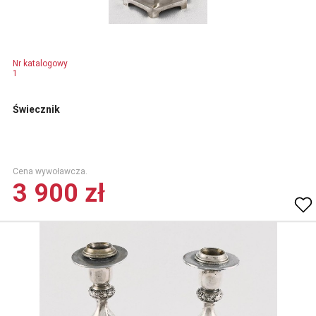
Nr katalogowy
1
Świecznik
Cena wywoławcza.
3 900 zł