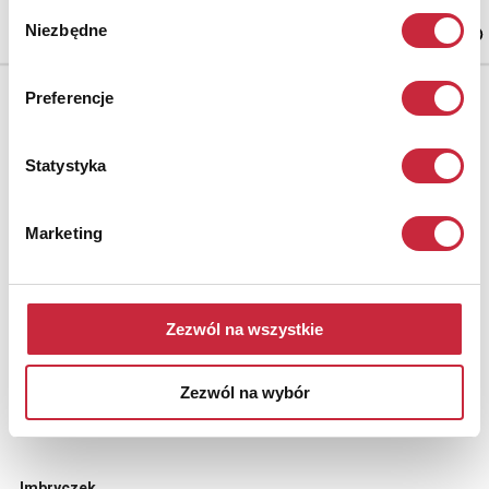
4 000 zł
Wybór
Niezbędne
zgody
Preferencje
Statystyka
Marketing
Zezwól na wszystkie
Zezwól na wybór
Nr katalogowy
13
Imbryczek