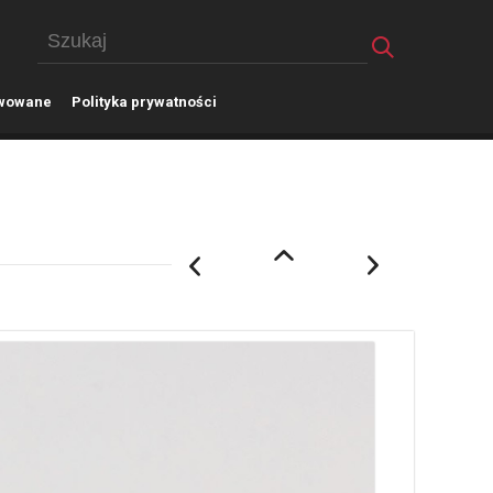
wowane
P
olityka prywatności