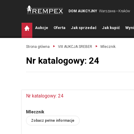
DOM AUKCYJNY
Warszawa • Kraków
A
ukcje
O
ferta
J
ak sprzedać
J
ak kupić
W
yni
Strona główna
VIII AUKCJA SREBER
Mlecznik.
Nr katalogowy: 24
Nr katalogowy: 24
Mlecznik
Zobacz pełne informacje