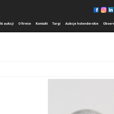
ki aukcji
O
firmie
K
ontakt
T
argi
A
ukcje holenderskie
O
bser