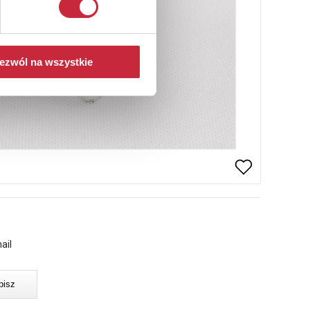
ezwól na wszystkie
ail