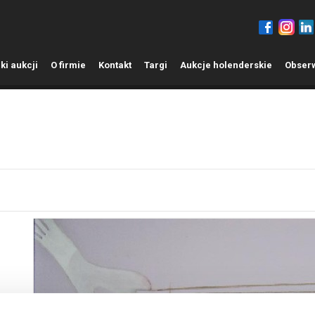
ki aukcji
O
firmie
K
ontakt
T
argi
A
ukcje holenderskie
O
bser