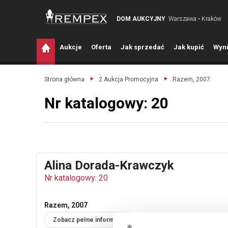
DOM AUKCYJNY
Warszawa • Kraków
A
ukcje
O
ferta
J
ak sprzedać
J
ak kupić
W
yni
Strona główna
2 Aukcja Promocyjna
Razem, 2007.
Nr katalogowy: 20
Alina Dorada-Krawczyk
Nr katalogowy: 20
Razem, 2007
Zobacz pełne informacje