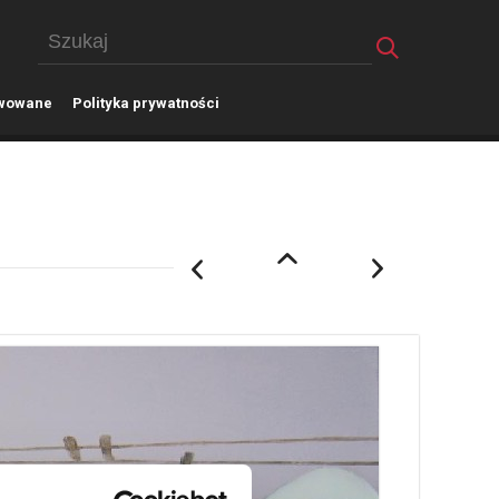
wowane
P
olityka prywatności