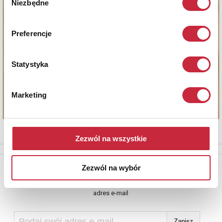
Niezbędne
zgody
Preferencje
Statystyka
Marketing
Zezwól na wszystkie
Newsletter
Zezwól na wybór
Aby otrzymywać informacje o nowych aukcjach, prosimy podać
adres e-mail