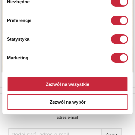
Niezbędne
zgody
Preferencje
Statystyka
Marketing
Zezwól na wszystkie
Newsletter
Zezwól na wybór
Aby otrzymywać informacje o nowych aukcjach, prosimy podać
adres e-mail