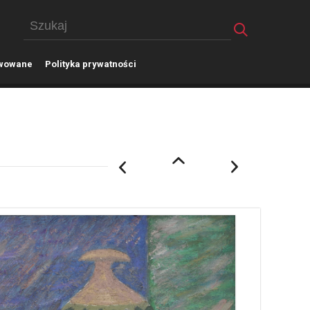
wowane
P
olityka prywatności