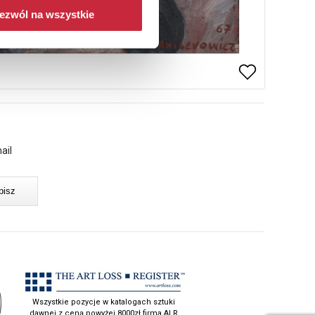
ezwól na wszystkie
ail
Wszystkie pozycje w katalogach sztuki
dawnej z ceną powyżej 8000zł firma ALR