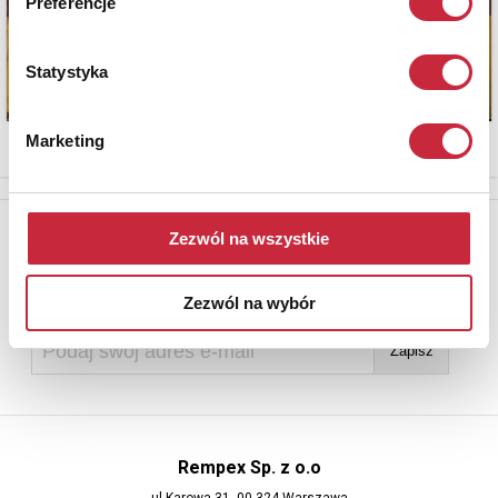
Preferencje
Statystyka
Marketing
Newsletter
Zezwól na wszystkie
Aby otrzymywać informacje o nowych aukcjach, prosimy podać
adres e-mail
Zezwól na wybór
Rempex Sp. z o.o
ul Karowa 31, 00-324 Warszawa