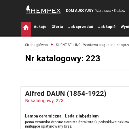
DOM AUKCYJNY
Warszawa • Kraków
A
ukcje
O
ferta
J
ak sprzedać
J
ak kupić
W
yni
Strona główna
SILENT SELLING - Wystawa połączona ze spr
Nr katalogowy: 223
Alfred DAUN (1854-1922)
Nr katalogowy: 223
Lampa ceramiczna - Leda z łabędziem
jasna ceramika drobnoziarnista (terakota?), połyskliwe szkliw
imitujące spatynowany brąz;