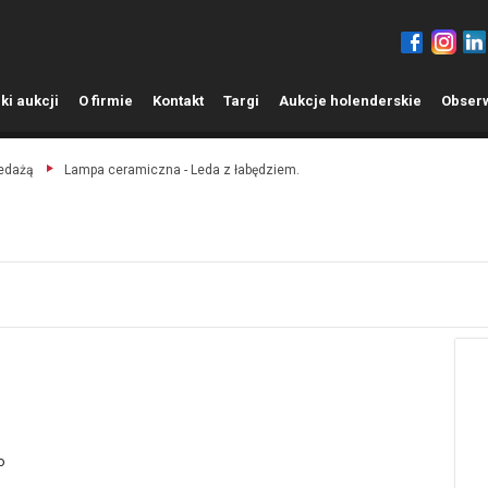
ki aukcji
O
firmie
K
ontakt
T
argi
A
ukcje holenderskie
O
bser
zedażą
Lampa ceramiczna - Leda z łabędziem.
o