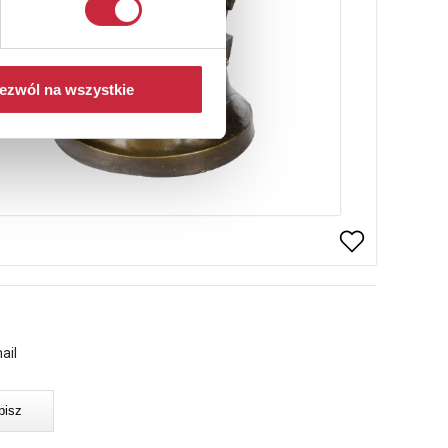
ezwól na wszystkie
ail