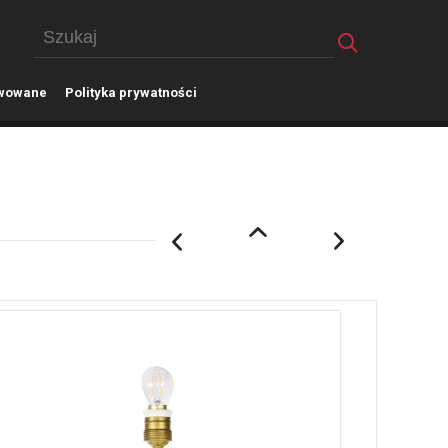
wowane
P
olityka prywatności