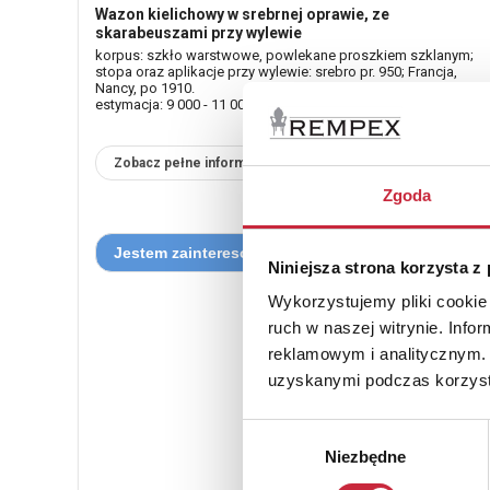
Wazon kielichowy w srebrnej oprawie, ze
skarabeuszami przy wylewie
korpus: szkło warstwowe, powlekane proszkiem szklanym;
stopa oraz aplikacje przy wylewie: srebro pr. 950; Francja,
Nancy, po 1910.
estymacja: 9 000 - 11 000 zł
Zobacz pełne informacje
Zgoda
Niniejsza strona korzysta z
Wykorzystujemy pliki cookie 
ruch w naszej witrynie. Inf
reklamowym i analitycznym. 
uzyskanymi podczas korzysta
Wybór
Niezbędne
zgody