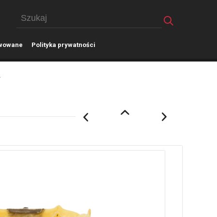
wowane
P
olityka prywatności
.