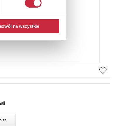
ezwól na wszystkie
ail