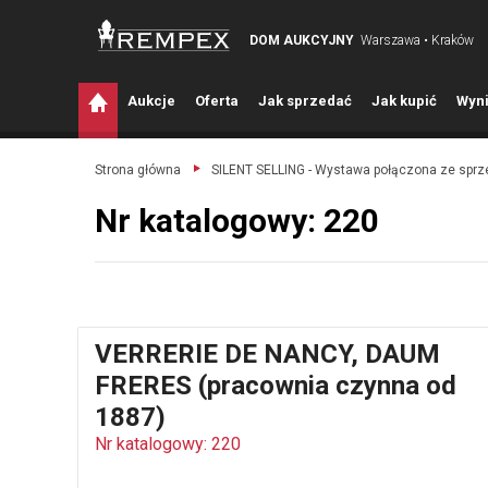
DOM AUKCYJNY
Warszawa • Kraków
A
ukcje
O
ferta
J
ak sprzedać
J
ak kupić
W
yni
Strona główna
SILENT SELLING - Wystawa połączona ze spr
Nr katalogowy: 220
VERRERIE DE NANCY, DAUM
FRERES (pracownia czynna od
1887)
Nr katalogowy: 220