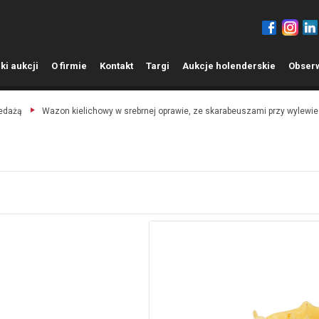
ki aukcji
O
firmie
K
ontakt
T
argi
A
ukcje holenderskie
O
bser
zedażą
Wazon kielichowy w srebrnej oprawie, ze skarabeuszami przy wylewie