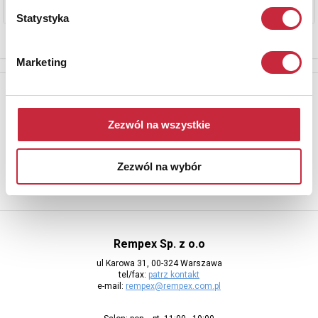
Statystyka
Marketing
Newsletter
Aby otrzymywać informacje o nowych aukcjach, prosimy podać
Zezwól na wszystkie
adres e-mail
Zezwól na wybór
Rempex Sp. z o.o
ul Karowa 31, 00-324 Warszawa
tel/fax:
patrz kontakt
e-mail:
rempex@rempex.com.pl