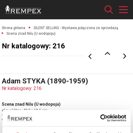
Strona główna
SILENT SELLING - Wystawa połączona ze sprzedażą
Scena znad Nilu (U wodopoju).
Nr katalogowy: 216
Adam STYKA (1890-1959)
Nr katalogowy: 216
Scena znad Nilu (U wodopoju)
olej, płótno; 49,5 x 62,5 cm;
sygn. p. d. w kwadracie: ADAM / STYKA.
estymacja: 160 000 - 180 000 zł