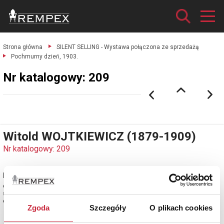
Strona główna
SILENT SELLING - Wystawa połączona ze sprzedażą
Pochmurny dzień, 1903.
Nr katalogowy: 209
Witold WOJTKIEWICZ (1879-1909)
Nr katalogowy: 209
Pochmurny dzień, 1903
olej, tektura; 17,8 x 26,6 cm;
sygn. i dat. p. d.: W. Wojtkiewicz 1903 (czarnym tuszem)
estymacja: 140 000 - 160 000 zł
Zgoda
Szczegóły
O plikach cookies