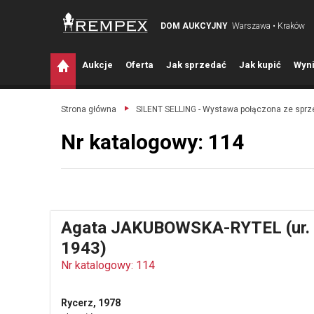
DOM AUKCYJNY
Warszawa • Kraków
A
ukcje
O
ferta
J
ak sprzedać
J
ak kupić
W
yni
Strona główna
SILENT SELLING - Wystawa połączona ze spr
Nr katalogowy: 114
Agata JAKUBOWSKA-RYTEL (ur.
1943)
Nr katalogowy: 114
Rycerz, 1978