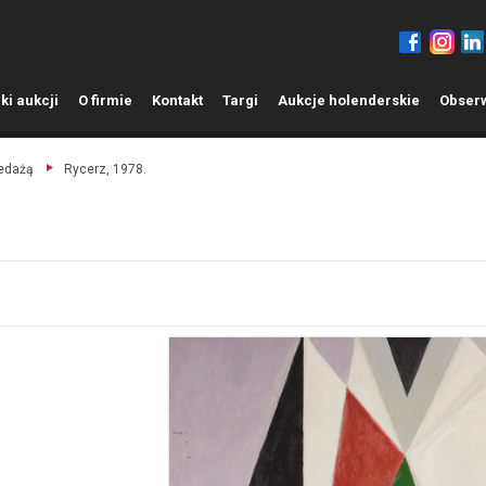
ki aukcji
O
firmie
K
ontakt
T
argi
A
ukcje holenderskie
O
bser
zedażą
Rycerz, 1978.