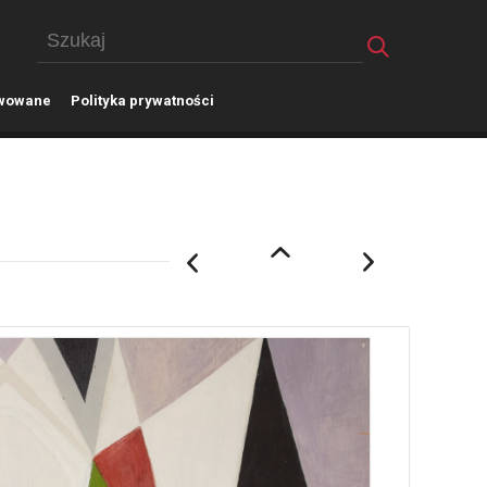
wowane
P
olityka prywatności