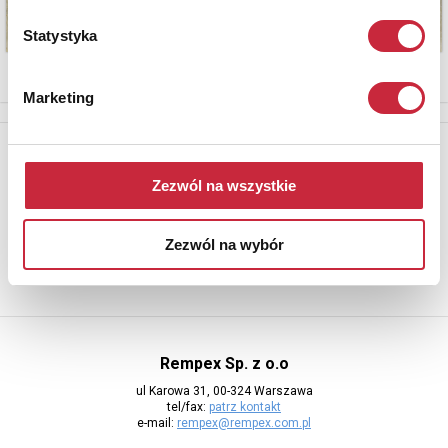
Statystyka
Marketing
Newsletter
Aby otrzymywać informacje o nowych aukcjach, prosimy podać
Zezwól na wszystkie
adres e-mail
Zezwól na wybór
Rempex Sp. z o.o
ul Karowa 31, 00-324 Warszawa
tel/fax:
patrz kontakt
e-mail:
rempex@rempex.com.pl