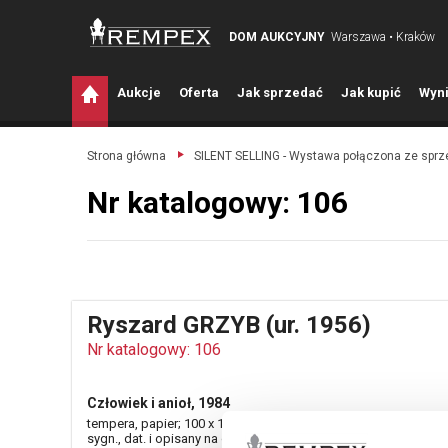
DOM AUKCYJNY
Warszawa • Kraków
A
ukcje
O
ferta
J
ak sprzedać
J
ak kupić
W
yni
Strona główna
SILENT SELLING - Wystawa połączona ze spr
Nr katalogowy: 106
Ryszard GRZYB (ur. 1956)
Nr katalogowy: 106
Człowiek i anioł, 1984
tempera, papier; 100 x 130 cm;
sygn., dat. i opisany na odwrocie: RYSZARD GRZYB / 1984 /