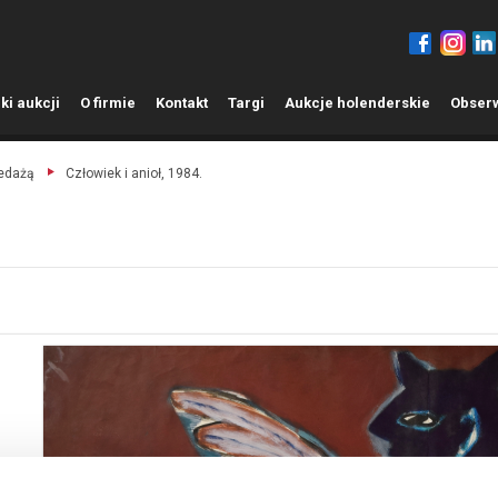
ki aukcji
O
firmie
K
ontakt
T
argi
A
ukcje holenderskie
O
bser
zedażą
Człowiek i anioł, 1984.