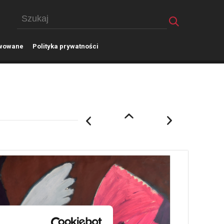
wowane
P
olityka prywatności