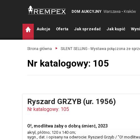
DOM AUKCYJNY
Warszawa • Kraków
A
ukcje
O
ferta
J
ak sprzedać
J
ak kupić
W
yni
Strona główna
SILENT SELLING - Wystawa połączona ze spr
Nr katalogowy: 105
Ryszard GRZYB (ur. 1956)
Nr katalogowy: 105
O!, modlitwa żaby o dobrą śmierć, 2023
akryl, płótno; 120 x 140 cm;
sygn., dat. i opisany na odwrocie: Ryszard Grzyb / "O! modlitw