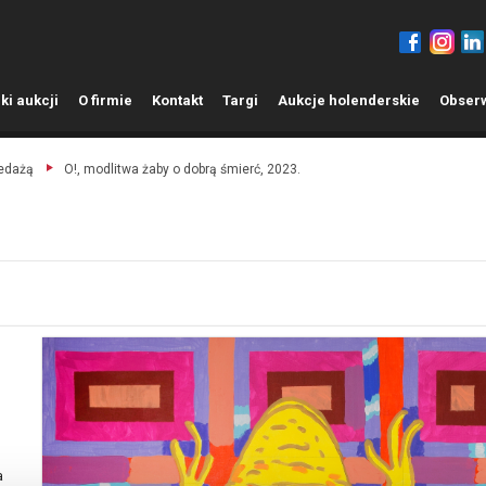
ki aukcji
O
firmie
K
ontakt
T
argi
A
ukcje holenderskie
O
bser
zedażą
O!, modlitwa żaby o dobrą śmierć, 2023.
a