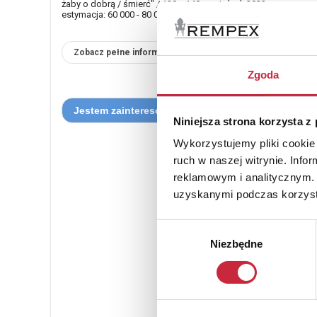
żaby o dobrą / śmierć" / 120 x 140 cm / akryl, 2023.
estymacja: 60 000 - 80 000 zł
Zobacz pełne informacje
Zgoda
Niniejsza strona korzysta z
Wykorzystujemy pliki cookie 
ruch w naszej witrynie. Inf
reklamowym i analitycznym. 
uzyskanymi podczas korzysta
Wybór
Niezbędne
zgody