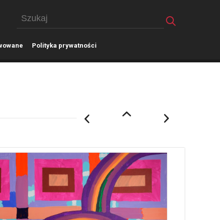
wowane
P
olityka prywatności