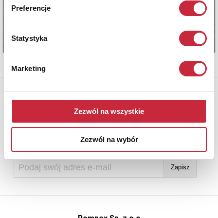
Preferencje
Statystyka
Marketing
* - podlega opłacie DdS (patrz regulamin)
Zezwól na wszystkie
Newsletter
Aby otrzymywać informacje o nowych aukcjach, prosimy podać
Zezwól na wybór
adres e-mail