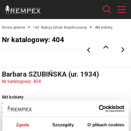
Strona główna
142. Aukcja Sztuki Współczesnej
Akt kobiety.
Nr katalogowy: 404
Barbara SZUBIŃSKA (ur. 1934)
Nr katalogowy: 404
Akt kobiety
olej, płótno; 47,5 x 62 cm;
sygn. na odwrocie na płótnie: B. SZUBIŃSKA;
estymacja: 2 500 - 3 000 zł
Zgoda
Szczegóły
O plikach cookies
Zobacz pełne informacje