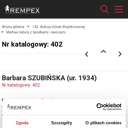
Strona główna
142. Aukcja Sztuki Współczesnej
Martwa natura z butelkami i owocami.
Nr katalogowy: 402
Barbara SZUBIŃSKA (ur. 1934)
Nr katalogowy: 402
Martwa natura z butelkami i owocami
olej, płótno; 78 x 99 cm;
sygn. na odwrocie na płótnie: B. SZUBIŃSKA.
estymacja: 3 500 - 4 000 zł
Zgoda
Szczegóły
O plikach cookies