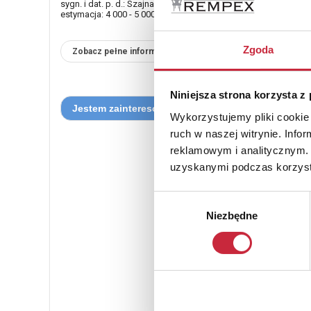
sygn. i dat. p. d.: Szajna / 2002 (ołówkiem), opisany l. d.: G
estymacja: 4 000 - 5 000 zł
Zgoda
Zobacz pełne informacje
Niniejsza strona korzysta z
Wykorzystujemy pliki cookie 
ruch w naszej witrynie. Inf
reklamowym i analitycznym. 
uzyskanymi podczas korzysta
Wybór
Niezbędne
zgody