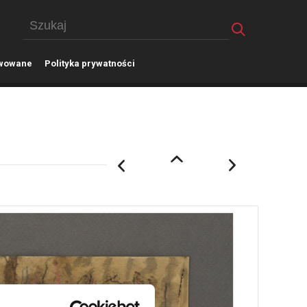
wowane
P
olityka prywatności