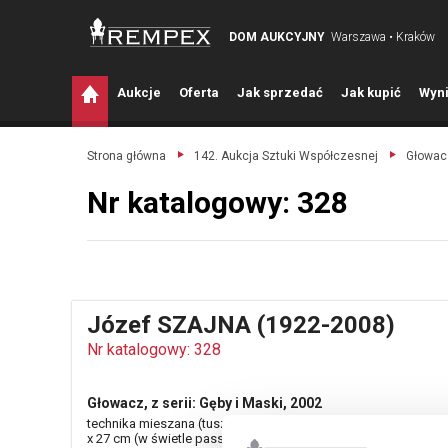
DOM AUKCYJNY
Warszawa • Kraków
A
ukcje
O
ferta
J
ak sprzedać
J
ak kupić
W
yni
Strona główna
142. Aukcja Sztuki Współczesnej
Głowacz
Nr katalogowy: 328
Józef SZAJNA (1922-2008)
Nr katalogowy: 328
Głowacz, z serii: Gęby i Maski, 2002
technika mieszana (tusz lawowany, ołówek, kredka), papier; 2
x 27 cm (w świetle passe-partout);