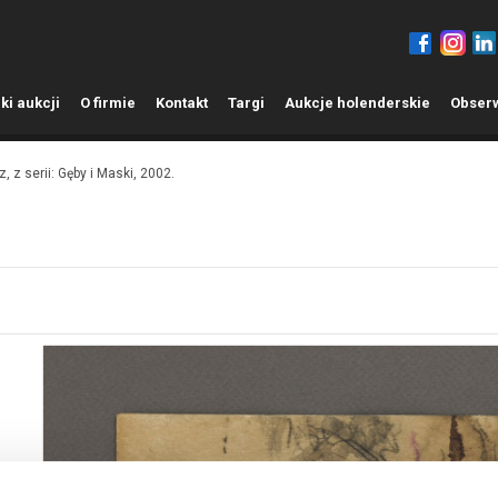
ki aukcji
O
firmie
K
ontakt
T
argi
A
ukcje holenderskie
O
bser
, z serii: Gęby i Maski, 2002.
1