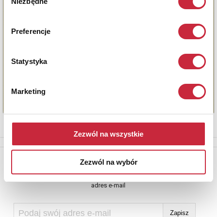
Niezbędne
zgody
Preferencje
Statystyka
Marketing
Zezwól na wszystkie
Newsletter
Zezwól na wybór
Aby otrzymywać informacje o nowych aukcjach, prosimy podać
adres e-mail