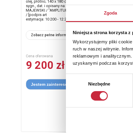
olej, płótno; 140 x 180 cm;
sygn., dat. i opisany na odwrocie: MAKSYMILIAN / KREUTZ /
MAJEWSKI / "AMPLITUDA 3" / OLEJ, PŁÓTNO / 140 x 180 / 202
Zgoda
/ [podpis art
estymacja: 10 200 - 12 200 zł
Niniejsza strona korzysta z
Zobacz pełne informacje
Wykorzystujemy pliki cookie 
ruch w naszej witrynie. Inf
reklamowym i analitycznym. 
Cena oferowana
9 200 zł
uzyskanymi podczas korzysta
Wybór
Niezbędne
zgody