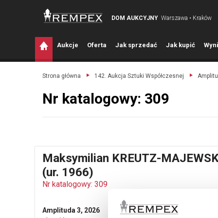
DOM AUKCYJNY
Warszawa • Kraków
A
ukcje
O
ferta
J
ak sprzedać
J
ak kupić
W
yni
Strona główna
142. Aukcja Sztuki Współczesnej
Amplitu
Nr katalogowy: 309
Maksymilian KREUTZ-MAJEWSK
(ur. 1966)
Nr katalogowy: 309
Amplituda 3, 2026