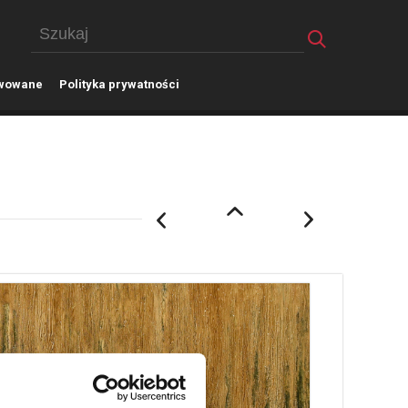
wowane
P
olityka prywatności