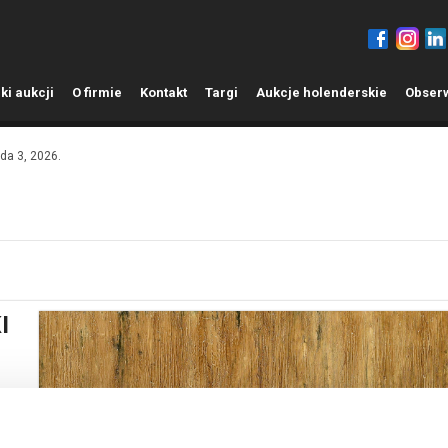
ki aukcji
O
firmie
K
ontakt
T
argi
A
ukcje holenderskie
O
bser
da 3, 2026.
I