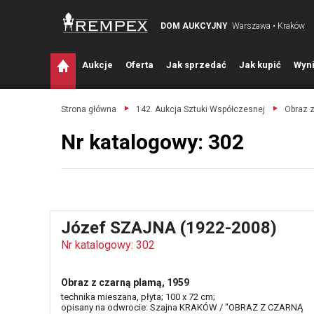
DOM AUKCYJNY
Warszawa • Kraków
A
ukcje
O
ferta
J
ak sprzedać
J
ak kupić
W
yni
Strona główna
142. Aukcja Sztuki Współczesnej
Obraz z
Nr katalogowy: 302
Józef SZAJNA (1922-2008)
Nr katalogowy: 302
Obraz z czarną plamą, 1959
technika mieszana, płyta; 100 x 72 cm;
opisany na odwrocie: Szajna KRAKÓW / "OBRAZ Z CZARNĄ