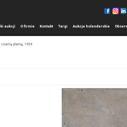
ki aukcji
O
firmie
K
ontakt
T
argi
A
ukcje holenderskie
O
bser
 czarną plamą, 1959.