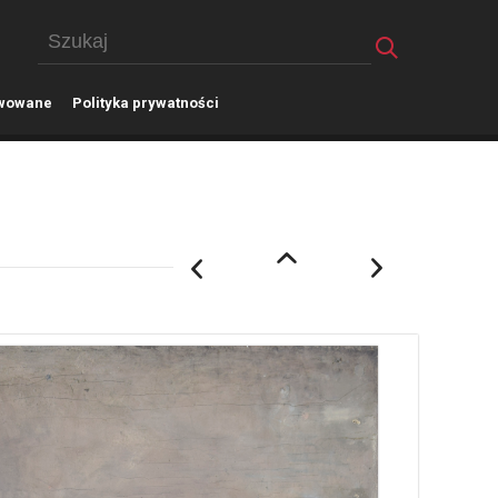
wowane
P
olityka prywatności