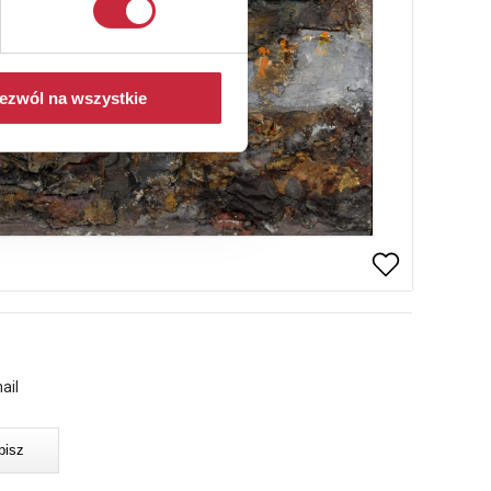
ezwól na wszystkie
ail