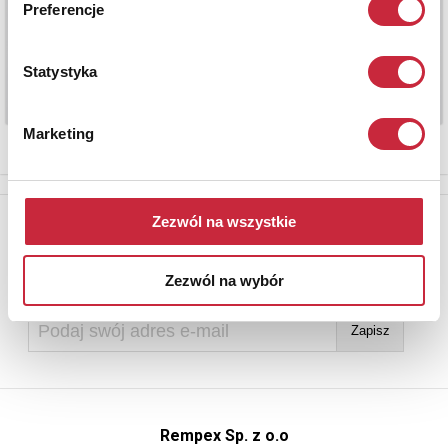
Preferencje
Statystyka
Marketing
Newsletter
Zezwól na wszystkie
Aby otrzymywać informacje o nowych aukcjach, prosimy podać
adres e-mail
Zezwól na wybór
Rempex Sp. z o.o