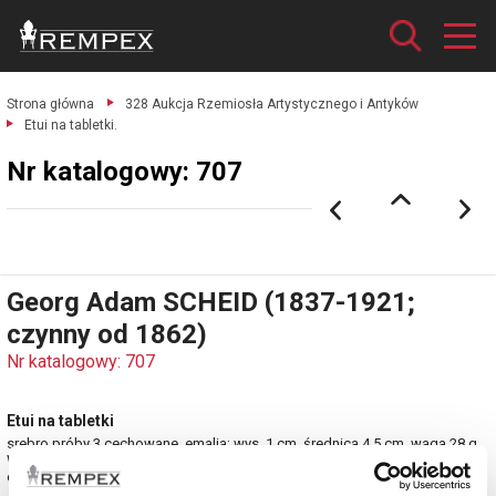
Strona główna
328 Aukcja Rzemiosła Artystycznego i Antyków
Etui na tabletki.
Nr katalogowy: 707
Georg Adam SCHEID (1837-1921;
czynny od 1862)
Nr katalogowy: 707
Etui na tabletki
srebro próby 3 cechowane, emalia; wys. 1 cm, średnica 4,5 cm, waga 28 g.
Wiedeń, k. XIX w.
estymacja: 1 600 - 1 800 zł