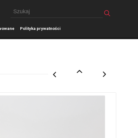
wowane
P
olityka prywatności