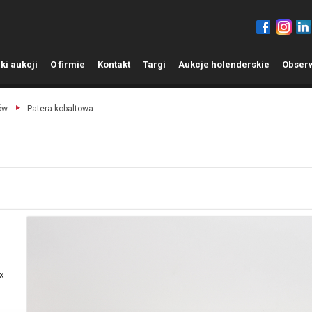
ki aukcji
O
firmie
K
ontakt
T
argi
A
ukcje holenderskie
O
bser
ów
Patera kobaltowa.
x