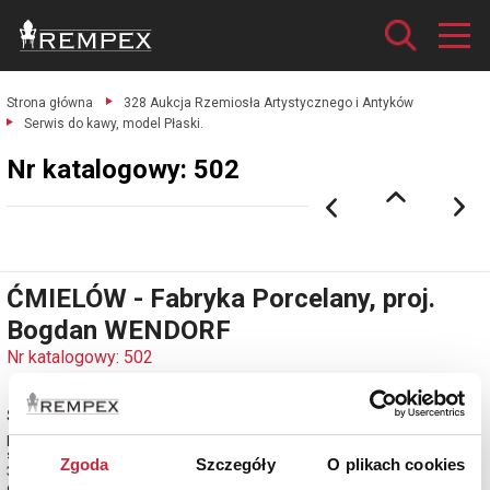
Strona główna
328 Aukcja Rzemiosła Artystycznego i Antyków
Serwis do kawy, model Płaski.
Nr katalogowy: 502
ĆMIELÓW - Fabryka Porcelany, proj.
Bogdan WENDORF
Nr katalogowy: 502
Serwis do kawy, model Płaski
porcelana, druk barwny, złocenia; Polska,
sklep (skład) i malarnia porcelany Kazimierza Lewickiego we Lwowie, lata
Zgoda
Szczegóły
O plikach cookies
30. XX w.
estymacja: 11 000 - 13 000 zł