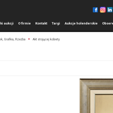
ki aukcji
O
firmie
K
ontakt
T
argi
A
ukcje holenderskie
O
bser
k, Grafika, Rzeźba
Akt stojącej kobiety.