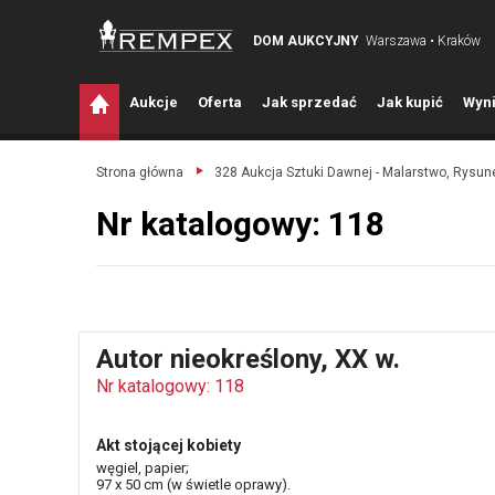
DOM AUKCYJNY
Warszawa • Kraków
A
ukcje
O
ferta
J
ak sprzedać
J
ak kupić
W
yni
Strona główna
328 Aukcja Sztuki Dawnej - Malarstwo, Rysune
Nr katalogowy: 118
Autor nieokreślony, XX w.
Nr katalogowy: 118
Akt stojącej kobiety
węgiel, papier;
97 x 50 cm (w świetle oprawy).