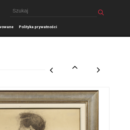
wowane
P
olityka prywatności