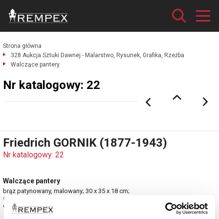
Strona główna
328 Aukcja Sztuki Dawnej - Malarstwo, Rysunek, Grafika, Rzeźba
Walczące pantery.
Nr katalogowy: 22
Friedrich GORNIK (1877-1943)
Nr katalogowy: 22
Walczące pantery
brąz patynowany, malowany; 30 x 35 x 18 cm;
sygn.: F.Gornik / AR
estymacja: 8 000 - 9 000 zł