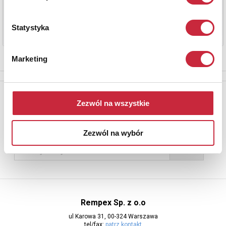
Statystyka
Marketing
Newsletter
Zezwól na wszystkie
Aby otrzymywać informacje o nowych aukcjach, prosimy podać
adres e-mail
Zezwól na wybór
Rempex Sp. z o.o
ul Karowa 31, 00-324 Warszawa
tel/fax:
patrz kontakt