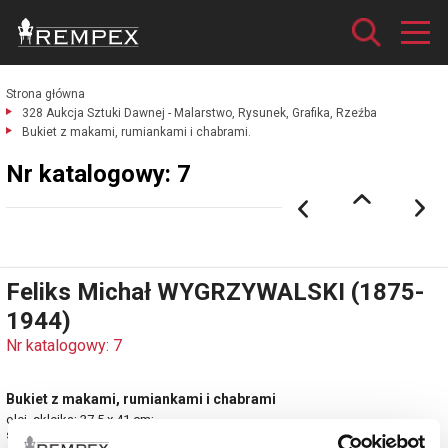
Strona główna
328 Aukcja Sztuki Dawnej - Malarstwo, Rysunek, Grafika, Rzeźba
Bukiet z makami, rumiankami i chabrami.
Nr katalogowy: 7
Feliks Michał WYGRZYWALSKI (1875-
1944)
Nr katalogowy: 7
Bukiet z makami, rumiankami i chabrami
olej, sklejka; 37,5 x 41 cm;
sygn. p. d.: F.M. Wygrzywalski.