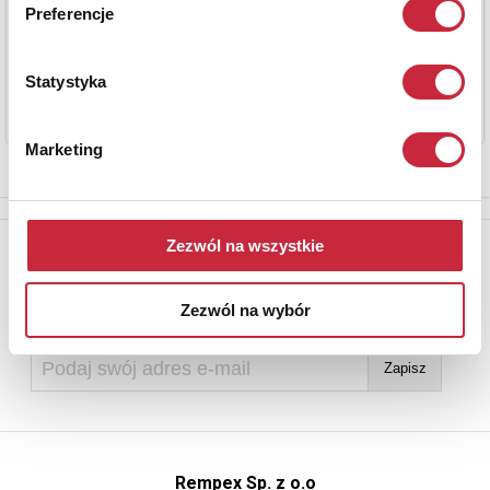
Preferencje
Statystyka
Marketing
Newsletter
Zezwól na wszystkie
Aby otrzymywać informacje o nowych aukcjach, prosimy podać
adres e-mail
Zezwól na wybór
Rempex Sp. z o.o